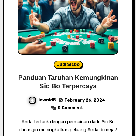
Judi Sicbo
Panduan Taruhan Kemungkinan
Sic Bo Terpercaya
idwnld8
February 26, 2024
0 Comment
Anda tertarik dengan permainan dadu Sic Bo
dan ingin meningkatkan peluang Anda di meja?