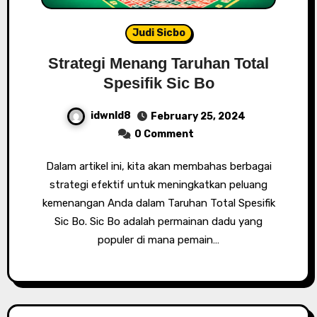
Judi Sicbo
Strategi Menang Taruhan Total
Spesifik Sic Bo
idwnld8
February 25, 2024
0 Comment
Dalam artikel ini, kita akan membahas berbagai
strategi efektif untuk meningkatkan peluang
kemenangan Anda dalam Taruhan Total Spesifik
Sic Bo. Sic Bo adalah permainan dadu yang
populer di mana pemain…