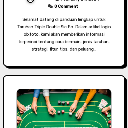
0 Comment
Selamat datang di panduan lengkap untuk
Taruhan Triple Double Sic Bo. Dalam artikel login
olxtoto, kami akan memberikan informasi
terperinci tentang cara bermain, jenis taruhan,
strategi, fitur, tips, dan peluang…