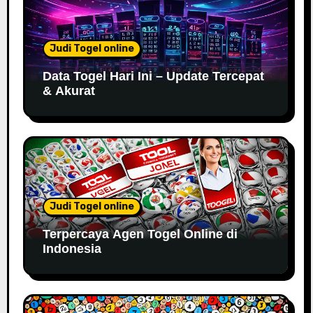
Judi Togel online
Data Togel Hari Ini – Update Tercepat
& Akurat
Judi Togel online
Terpercaya Agen Togel Online di
Indonesia