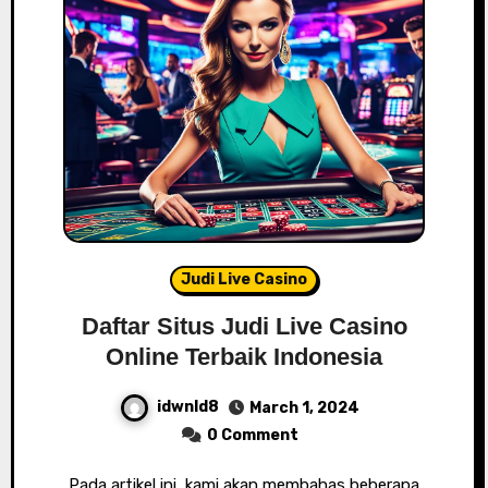
Judi Live Casino
Daftar Situs Judi Live Casino
Online Terbaik Indonesia
idwnld8
March 1, 2024
0 Comment
Pada artikel ini, kami akan membahas beberapa