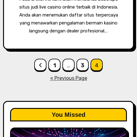
situs judi live casino online terbaik di Indonesia.
Anda akan menemukan daftar situs terpercaya
yang menawarkan pengalaman bermain kasino
langsung dengan dealer profesional.…
Posts
1
…
3
4
pagination
« Previous Page
You Missed