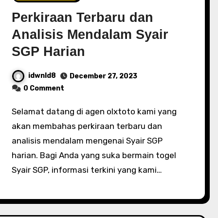
Perkiraan Terbaru dan
Analisis Mendalam Syair
SGP Harian
idwnld8
December 27, 2023
0 Comment
Selamat datang di agen olxtoto kami yang
akan membahas perkiraan terbaru dan
analisis mendalam mengenai Syair SGP
harian. Bagi Anda yang suka bermain togel
Syair SGP, informasi terkini yang kami…