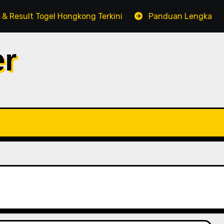
Togel Hongkong Terkini
Panduan Lengkap Togel Singapo
er