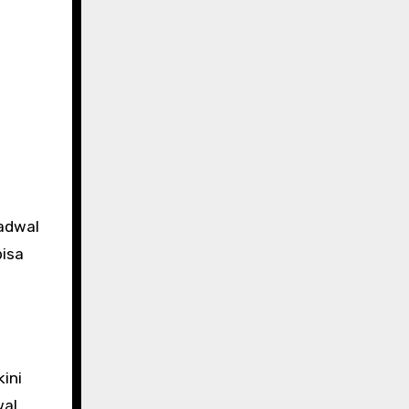
jadwal
bisa
ini
wal