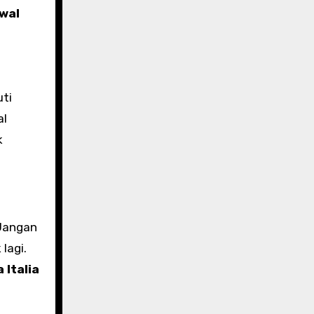
wal
uti
al
k
 Jangan
lagi.
 Italia