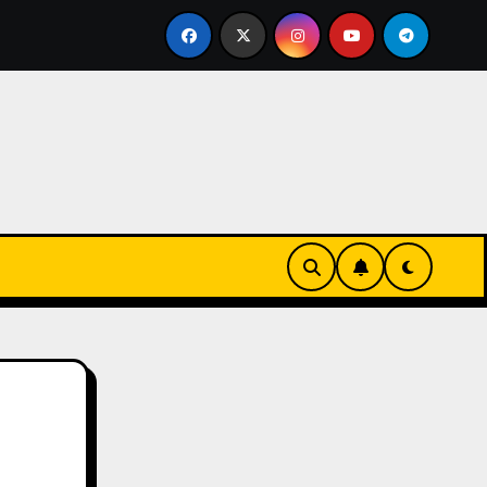
 Tips
Data Togel Hari Ini – Update Tercepat & Akura