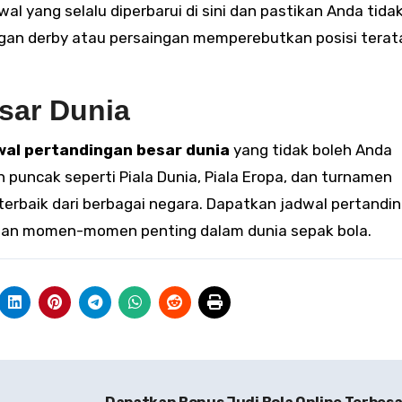
al yang selalu diperbarui di sini dan pastikan Anda tida
an derby atau persaingan memperebutkan posisi terat
sar Dunia
wal pertandingan besar dunia
yang tidak boleh Anda
puncak seperti Piala Dunia, Piala Eropa, dan turnamen
 terbaik dari berbagai negara. Dapatkan jadwal pertandi
ggalan momen-momen penting dalam dunia sepak bola.