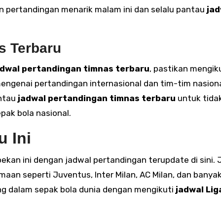
an pertandingan menarik malam ini dan selalu pantau
jad
s Terbaru
adwal pertandingan timnas terbaru
, pastikan mengik
mengenai pertandingan internasional dan tim-tim nasion
antau
jadwal pertandingan timnas terbaru
untuk tida
ak bola nasional.
u Ini
 pekan ini dengan jadwal pertandingan terupdate di sini.
aan seperti Juventus, Inter Milan, AC Milan, dan banyak 
ng dalam sepak bola dunia dengan mengikuti
jadwal Liga