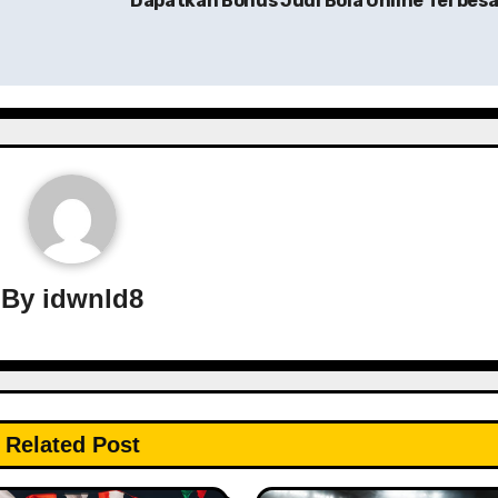
Dapatkan Bonus Judi Bola Online Terbes
By
idwnld8
Related Post