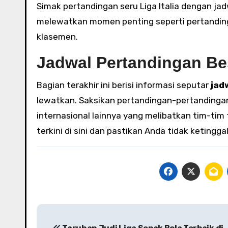
Simak pertandingan seru Liga Italia dengan jadw
melewatkan momen penting seperti pertanding
klasemen.
Jadwal Pertandingan Be
Bagian terakhir ini berisi informasi seputar
jad
lewatkan. Saksikan pertandingan-pertandingan 
internasional lainnya yang melibatkan tim-tim
terkini di sini dan pastikan Anda tidak ketin
P