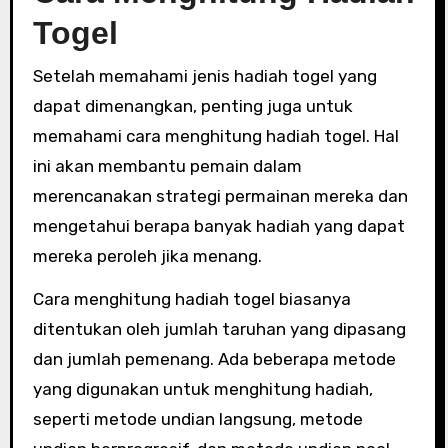
Togel
Setelah memahami jenis hadiah togel yang
dapat dimenangkan, penting juga untuk
memahami cara menghitung hadiah togel. Hal
ini akan membantu pemain dalam
merencanakan strategi permainan mereka dan
mengetahui berapa banyak hadiah yang dapat
mereka peroleh jika menang.
Cara menghitung hadiah togel biasanya
ditentukan oleh jumlah taruhan yang dipasang
dan jumlah pemenang. Ada beberapa metode
yang digunakan untuk menghitung hadiah,
seperti metode undian langsung, metode