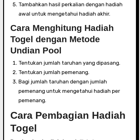
Tambahkan hasil perkalian dengan hadiah
awal untuk mengetahui hadiah akhir.
Cara Menghitung Hadiah
Togel dengan Metode
Undian Pool
Tentukan jumlah taruhan yang dipasang.
Tentukan jumlah pemenang.
Bagi jumlah taruhan dengan jumlah
pemenang untuk mengetahui hadiah per
pemenang.
Cara Pembagian Hadiah
Togel