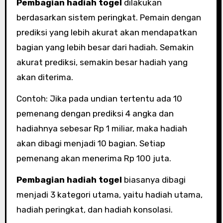
Pembagian hadiah togel
dilakukan
berdasarkan sistem peringkat. Pemain dengan
prediksi yang lebih akurat akan mendapatkan
bagian yang lebih besar dari hadiah. Semakin
akurat prediksi, semakin besar hadiah yang
akan diterima.
Contoh: Jika pada undian tertentu ada 10
pemenang dengan prediksi 4 angka dan
hadiahnya sebesar Rp 1 miliar, maka hadiah
akan dibagi menjadi 10 bagian. Setiap
pemenang akan menerima Rp 100 juta.
Pembagian hadiah togel
biasanya dibagi
menjadi 3 kategori utama, yaitu hadiah utama,
hadiah peringkat, dan hadiah konsolasi.