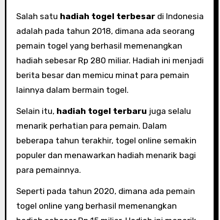
Salah satu
hadiah togel terbesar
di Indonesia
adalah pada tahun 2018, dimana ada seorang
pemain togel yang berhasil memenangkan
hadiah sebesar Rp 280 miliar. Hadiah ini menjadi
berita besar dan memicu minat para pemain
lainnya dalam bermain togel.
Selain itu,
hadiah togel terbaru
juga selalu
menarik perhatian para pemain. Dalam
beberapa tahun terakhir, togel online semakin
populer dan menawarkan hadiah menarik bagi
para pemainnya.
Seperti pada tahun 2020, dimana ada pemain
togel online yang berhasil memenangkan