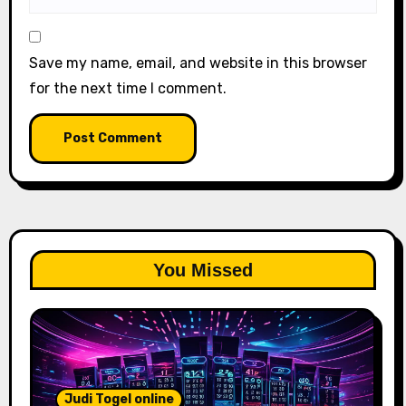
Save my name, email, and website in this browser
for the next time I comment.
You Missed
Judi Togel online