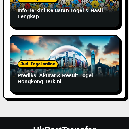
Info Terkini Keluaran Togel & Hasil
Lengkap
Judi Togel online
Prediksi Akurat & Result Togel
Hongkong Terkini