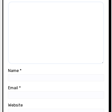
Name
*
Email
*
Website