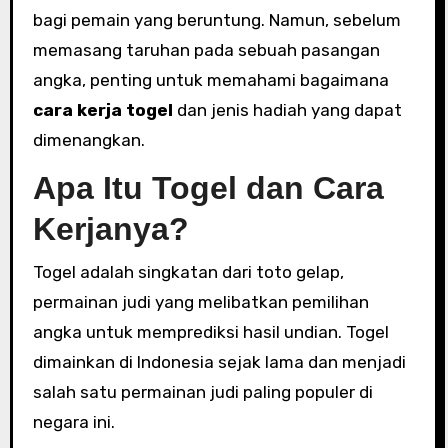
bagi pemain yang beruntung. Namun, sebelum
memasang taruhan pada sebuah pasangan
angka, penting untuk memahami bagaimana
cara kerja togel
dan jenis hadiah yang dapat
dimenangkan.
Apa Itu Togel dan Cara
Kerjanya?
Togel adalah singkatan dari toto gelap,
permainan judi yang melibatkan pemilihan
angka untuk memprediksi hasil undian. Togel
dimainkan di Indonesia sejak lama dan menjadi
salah satu permainan judi paling populer di
negara ini.