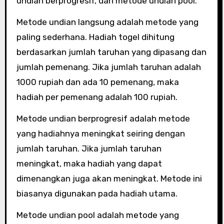
undian berprogresif, dan metode undian pool.
Metode undian langsung adalah metode yang
paling sederhana. Hadiah togel dihitung
berdasarkan jumlah taruhan yang dipasang dan
jumlah pemenang. Jika jumlah taruhan adalah
1000 rupiah dan ada 10 pemenang, maka
hadiah per pemenang adalah 100 rupiah.
Metode undian berprogresif adalah metode
yang hadiahnya meningkat seiring dengan
jumlah taruhan. Jika jumlah taruhan
meningkat, maka hadiah yang dapat
dimenangkan juga akan meningkat. Metode ini
biasanya digunakan pada hadiah utama.
Metode undian pool adalah metode yang