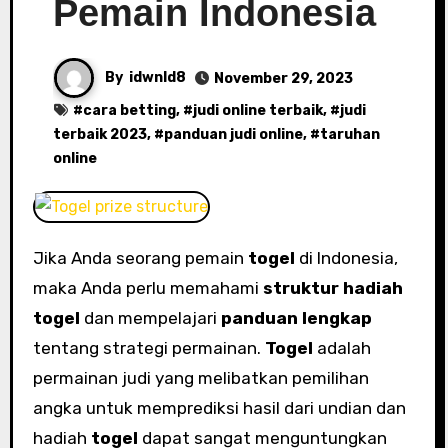
Pemain Indonesia
By
idwnld8
November 29, 2023
#
cara betting
, #
judi online terbaik
, #
judi
terbaik 2023
, #
panduan judi online
, #
taruhan
online
Jika Anda seorang pemain
togel
di Indonesia,
maka Anda perlu memahami
struktur hadiah
togel
dan mempelajari
panduan lengkap
tentang strategi permainan.
Togel
adalah
permainan judi yang melibatkan pemilihan
angka untuk memprediksi hasil dari undian dan
hadiah
togel
dapat sangat menguntungkan