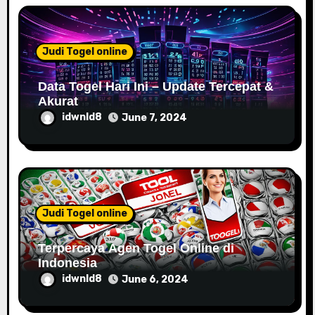
o
n
Judi Togel online
Data Togel Hari Ini – Update Tercepat &
Akurat
idwnld8
June 7, 2024
Judi Togel online
Terpercaya Agen Togel Online di
Indonesia
idwnld8
June 6, 2024