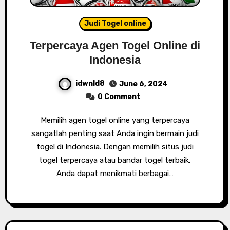
Judi Togel online
Terpercaya Agen Togel Online di
Indonesia
idwnld8
June 6, 2024
0 Comment
Memilih agen togel online yang terpercaya
sangatlah penting saat Anda ingin bermain judi
togel di Indonesia. Dengan memilih situs judi
togel terpercaya atau bandar togel terbaik,
Anda dapat menikmati berbagai…