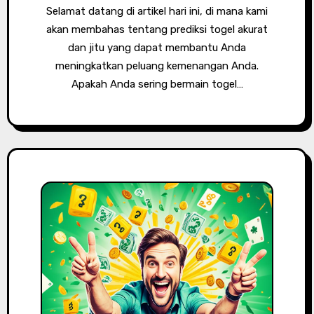
Selamat datang di artikel hari ini, di mana kami
akan membahas tentang prediksi togel akurat
dan jitu yang dapat membantu Anda
meningkatkan peluang kemenangan Anda.
Apakah Anda sering bermain togel…