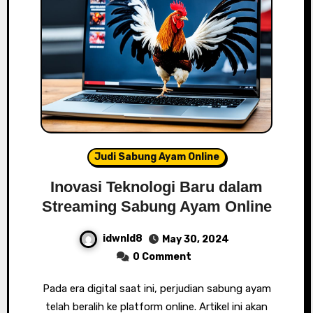
Judi Sabung Ayam Online
Inovasi Teknologi Baru dalam
Streaming Sabung Ayam Online
idwnld8
May 30, 2024
0 Comment
Pada era digital saat ini, perjudian sabung ayam
telah beralih ke platform online. Artikel ini akan