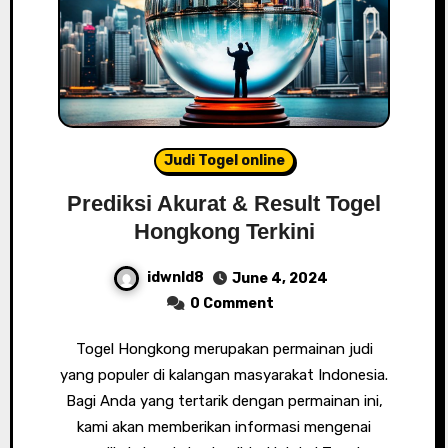
Judi Togel online
Prediksi Akurat & Result Togel
Hongkong Terkini
idwnld8
June 4, 2024
0 Comment
Togel Hongkong merupakan permainan judi
yang populer di kalangan masyarakat Indonesia.
Bagi Anda yang tertarik dengan permainan ini,
kami akan memberikan informasi mengenai