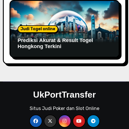
Judi Togel online
Prediksi Akurat & Result Togel
Hongkong Terkini
UkPortTransfer
Situs Judi Poker dan Slot Online