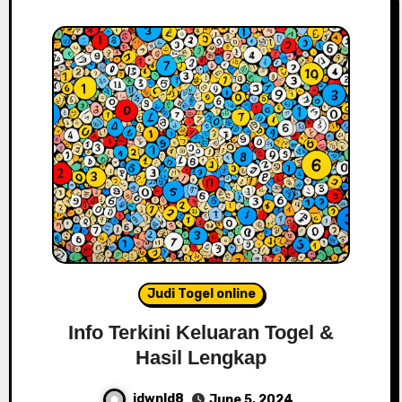
Judi Togel online
Info Terkini Keluaran Togel &
Hasil Lengkap
idwnld8
June 5, 2024