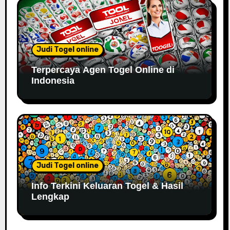
Judi Togel online
Terpercaya Agen Togel Online di
Indonesia
Judi Togel online
Info Terkini Keluaran Togel & Hasil
Lengkap