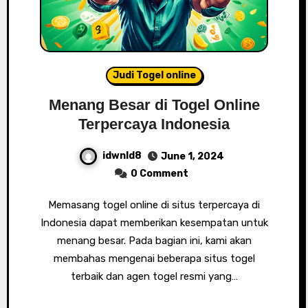
Judi Togel online
Menang Besar di Togel Online
Terpercaya Indonesia
idwnld8
June 1, 2024
0 Comment
Memasang togel online di situs terpercaya di
Indonesia dapat memberikan kesempatan untuk
menang besar. Pada bagian ini, kami akan
membahas mengenai beberapa situs togel
terbaik dan agen togel resmi yang…