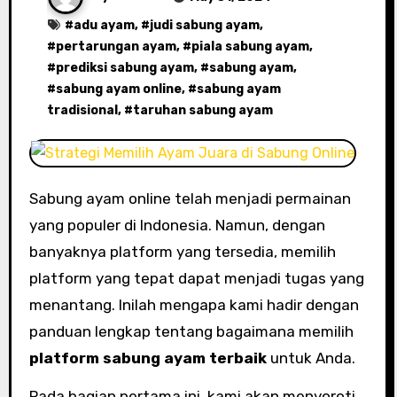
#
adu ayam
, #
judi sabung ayam
,
#
pertarungan ayam
, #
piala sabung ayam
,
#
prediksi sabung ayam
, #
sabung ayam
,
#
sabung ayam online
, #
sabung ayam
tradisional
, #
taruhan sabung ayam
Sabung ayam online telah menjadi permainan
yang populer di Indonesia. Namun, dengan
banyaknya platform yang tersedia, memilih
platform yang tepat dapat menjadi tugas yang
menantang. Inilah mengapa kami hadir dengan
panduan lengkap tentang bagaimana memilih
platform sabung ayam terbaik
untuk Anda.
Pada bagian pertama ini, kami akan menyoroti