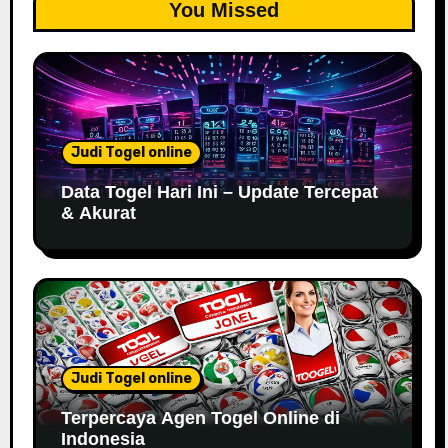
You Missed
Judi Togel online
Data Togel Hari Ini – Update Tercepat
& Akurat
Judi Togel online
Terpercaya Agen Togel Online di
Indonesia