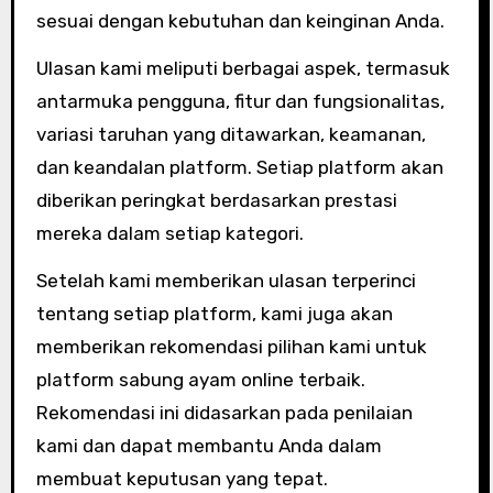
sesuai dengan kebutuhan dan keinginan Anda.
Ulasan kami meliputi berbagai aspek, termasuk
antarmuka pengguna, fitur dan fungsionalitas,
variasi taruhan yang ditawarkan, keamanan,
dan keandalan platform. Setiap platform akan
diberikan peringkat berdasarkan prestasi
mereka dalam setiap kategori.
Setelah kami memberikan ulasan terperinci
tentang setiap platform, kami juga akan
memberikan rekomendasi pilihan kami untuk
platform sabung ayam online terbaik.
Rekomendasi ini didasarkan pada penilaian
kami dan dapat membantu Anda dalam
membuat keputusan yang tepat.