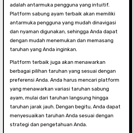
adalah antarmuka pengguna yang intuitif.
Platform sabung ayam terbaik akan memiliki
antarmuka pengguna yang mudah dinavigasi
dan nyaman digunakan, sehingga Anda dapat
dengan mudah menemukan dan memasang
taruhan yang Anda inginkan.
Platform terbaik juga akan menawarkan
berbagai pilihan taruhan yang sesuai dengan
preferensi Anda. Anda harus mencari platform
yang menawarkan variasi taruhan sabung
ayam, mulai dari taruhan langsung hingga
taruhan jarak jauh. Dengan begitu, Anda dapat
menyesuaikan taruhan Anda sesuai dengan
strategi dan pengetahuan Anda.