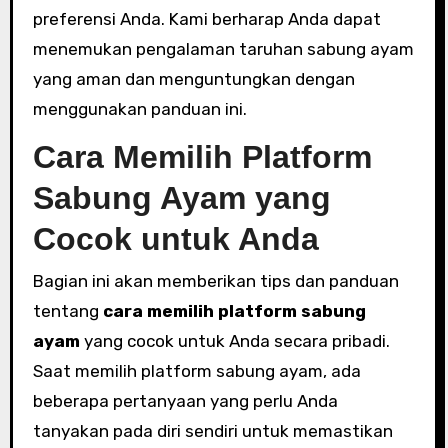
preferensi Anda. Kami berharap Anda dapat
menemukan pengalaman taruhan sabung ayam
yang aman dan menguntungkan dengan
menggunakan panduan ini.
Cara Memilih Platform
Sabung Ayam yang
Cocok untuk Anda
Bagian ini akan memberikan tips dan panduan
tentang
cara memilih platform sabung
ayam
yang cocok untuk Anda secara pribadi.
Saat memilih platform sabung ayam, ada
beberapa pertanyaan yang perlu Anda
tanyakan pada diri sendiri untuk memastikan