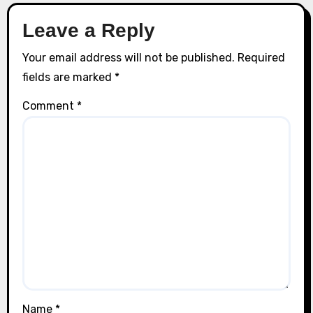
Leave a Reply
Your email address will not be published.
Required
fields are marked
*
Comment
*
Name
*