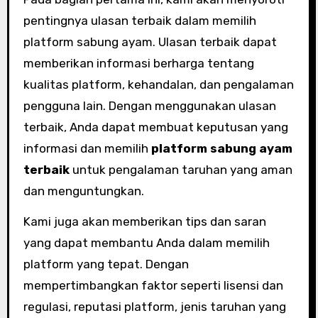
pentingnya ulasan terbaik dalam memilih
platform sabung ayam. Ulasan terbaik dapat
memberikan informasi berharga tentang
kualitas platform, kehandalan, dan pengalaman
pengguna lain. Dengan menggunakan ulasan
terbaik, Anda dapat membuat keputusan yang
informasi dan memilih
platform sabung ayam
terbaik
untuk pengalaman taruhan yang aman
dan menguntungkan.
Kami juga akan memberikan tips dan saran
yang dapat membantu Anda dalam memilih
platform yang tepat. Dengan
mempertimbangkan faktor seperti lisensi dan
regulasi, reputasi platform, jenis taruhan yang