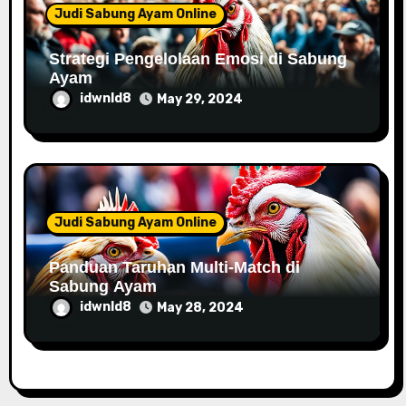
Judi Sabung Ayam Online
Strategi Pengelolaan Emosi di Sabung
Ayam
idwnld8
May 29, 2024
Judi Sabung Ayam Online
Panduan Taruhan Multi-Match di
Sabung Ayam
idwnld8
May 28, 2024