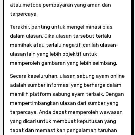
atau metode pembayaran yang aman dan
terpercaya.
Terakhir, penting untuk mengeliminasi bias
dalam ulasan. Jika ulasan tersebut terlalu
memihak atau terlalu negatif, carilah ulasan-
ulasan lain yang lebih objektif untuk
memperoleh gambaran yang lebih seimbang.
Secara keseluruhan, ulasan sabung ayam online
adalah sumber informasi yang berharga dalam
memilih platform sabung ayam terbaik. Dengan
mempertimbangkan ulasan dari sumber yang
terpercaya, Anda dapat memperoleh wawasan
yang dicari untuk membuat keputusan yang
tepat dan memastikan pengalaman taruhan