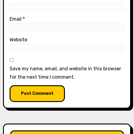
Email
*
Website
Save my name, email, and website in this browser
for the next time I comment.