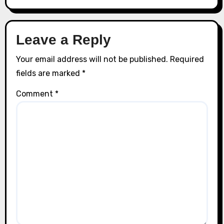
Leave a Reply
Your email address will not be published.
Required
fields are marked
*
Comment
*