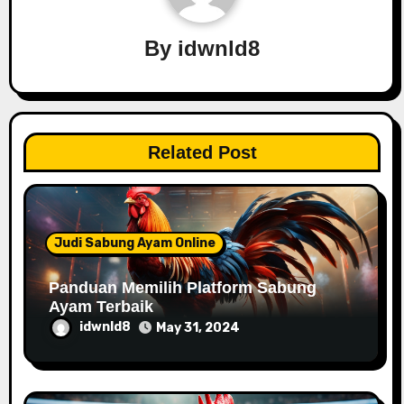
i
By
idwnld8
g
a
t
Related Post
i
o
Judi Sabung Ayam Online
n
Panduan Memilih Platform Sabung
Ayam Terbaik
idwnld8
May 31, 2024