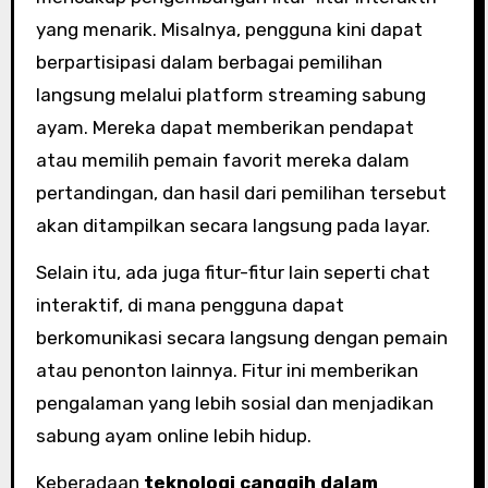
yang menarik. Misalnya, pengguna kini dapat
berpartisipasi dalam berbagai pemilihan
langsung melalui platform streaming sabung
ayam. Mereka dapat memberikan pendapat
atau memilih pemain favorit mereka dalam
pertandingan, dan hasil dari pemilihan tersebut
akan ditampilkan secara langsung pada layar.
Selain itu, ada juga fitur-fitur lain seperti chat
interaktif, di mana pengguna dapat
berkomunikasi secara langsung dengan pemain
atau penonton lainnya. Fitur ini memberikan
pengalaman yang lebih sosial dan menjadikan
sabung ayam online lebih hidup.
Keberadaan
teknologi canggih dalam