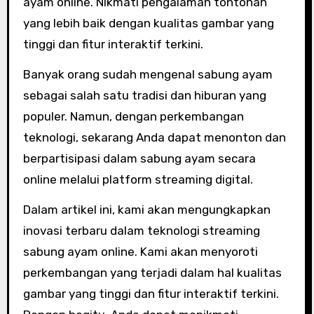
ayam online. Nikmati pengalaman tontonan
yang lebih baik dengan kualitas gambar yang
tinggi dan fitur interaktif terkini.
Banyak orang sudah mengenal sabung ayam
sebagai salah satu tradisi dan hiburan yang
populer. Namun, dengan perkembangan
teknologi, sekarang Anda dapat menonton dan
berpartisipasi dalam sabung ayam secara
online melalui platform streaming digital.
Dalam artikel ini, kami akan mengungkapkan
inovasi terbaru dalam teknologi streaming
sabung ayam online. Kami akan menyoroti
perkembangan yang terjadi dalam hal kualitas
gambar yang tinggi dan fitur interaktif terkini.