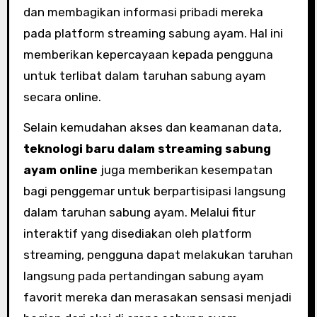
dan membagikan informasi pribadi mereka
pada platform streaming sabung ayam. Hal ini
memberikan kepercayaan kepada pengguna
untuk terlibat dalam taruhan sabung ayam
secara online.
Selain kemudahan akses dan keamanan data,
teknologi baru dalam streaming sabung
ayam online
juga memberikan kesempatan
bagi penggemar untuk berpartisipasi langsung
dalam taruhan sabung ayam. Melalui fitur
interaktif yang disediakan oleh platform
streaming, pengguna dapat melakukan taruhan
langsung pada pertandingan sabung ayam
favorit mereka dan merasakan sensasi menjadi