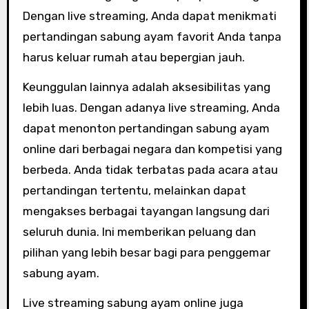
Dengan live streaming, Anda dapat menikmati
pertandingan sabung ayam favorit Anda tanpa
harus keluar rumah atau bepergian jauh.
Keunggulan lainnya adalah aksesibilitas yang
lebih luas. Dengan adanya live streaming, Anda
dapat menonton pertandingan sabung ayam
online dari berbagai negara dan kompetisi yang
berbeda. Anda tidak terbatas pada acara atau
pertandingan tertentu, melainkan dapat
mengakses berbagai tayangan langsung dari
seluruh dunia. Ini memberikan peluang dan
pilihan yang lebih besar bagi para penggemar
sabung ayam.
Live streaming sabung ayam online juga