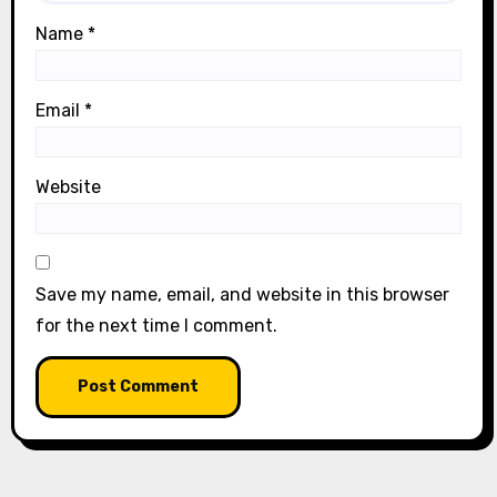
Name
*
Email
*
Website
Save my name, email, and website in this browser
for the next time I comment.