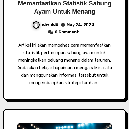
Memanfaatkan Statistik Sabung
Ayam Untuk Menang
idwnld8
May 24, 2024
0 Comment
Artikel ini akan membahas cara memanfaatkan
statistik pertarungan sabung ayam untuk
meningkatkan peluang menang dalam taruhan.
Anda akan belajar bagaimana menganalisis data
dan menggunakan informasi tersebut untuk
mengembangkan strategi taruhan…