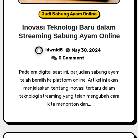
Judi Sabung Ayam Online
Inovasi Teknologi Baru dalam
Streaming Sabung Ayam Online
idwnld8
May 30, 2024
0 Comment
Pada era digital saat ini, perjudian sabung ayam
telah beralih ke platform online. Artikel ini akan
menjelaskan tentang inovasi terbaru dalam
teknologi streaming yang telah mengubah cara
kita menonton dan…