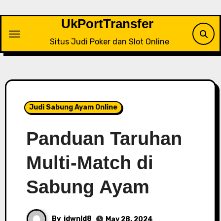
Skip
to
UkPortTransfer
content
Situs Judi Poker dan Slot Online
Judi Sabung Ayam Online
Panduan Taruhan
Multi-Match di
Sabung Ayam
By
idwnld8
May 28, 2024