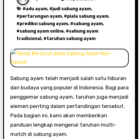
#
adu ayam
, #
judi sabung ayam
,
#
pertarungan ayam
, #
piala sabung ayam
,
#
prediksi sabung ayam
, #
sabung ayam
,
#
sabung ayam online
, #
sabung ayam
tradisional
, #
taruhan sabung ayam
Sabung ayam telah menjadi salah satu hiburan
dan budaya yang populer di Indonesia. Bagi para
penggemar sabung ayam, taruhan juga menjadi
elemen penting dalam pertandingan tersebut.
Pada bagian ini, kami akan memberikan
panduan lengkap mengenai taruhan multi-
match di sabung ayam.