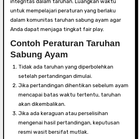
integritas dalam taruhan. Luangkan waktu
untuk mempelajari peraturan yang berlaku
dalam komunitas taruhan sabung ayam agar
Anda dapat menjaga tingkat fair play.
Contoh Peraturan Taruhan
Sabung Ayam
Tidak ada taruhan yang diperbolehkan
setelah pertandingan dimulai.
Jika pertandingan dihentikan sebelum ayam
mencapai batas waktu tertentu, taruhan
akan dikembalikan.
Jika ada keraguan atau perselisihan
mengenai hasil pertandingan, keputusan
resmi wasit bersifat mutlak.