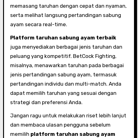
memasang taruhan dengan cepat dan nyaman,
serta melihat langsung pertandingan sabung
ayam secara real-time.
Platform taruhan sabung ayam terbaik
juga menyediakan berbagai jenis taruhan dan
peluang yang kompetitif. BetCock Fighting,
misalnya, menawarkan taruhan pada berbagai
jenis pertandingan sabung ayam, termasuk
pertandingan individu dan multi-match. Anda
dapat memilih taruhan yang sesuai dengan
strategi dan preferensi Anda.
Jangan ragu untuk melakukan riset lebih lanjut
dan membaca ulasan pengguna sebelum
memilih
platform taruhan sabung ayam