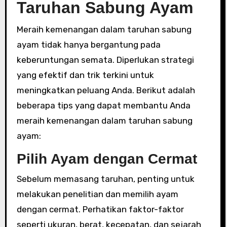
Taruhan Sabung Ayam
Meraih kemenangan dalam taruhan sabung
ayam tidak hanya bergantung pada
keberuntungan semata. Diperlukan strategi
yang efektif dan trik terkini untuk
meningkatkan peluang Anda. Berikut adalah
beberapa tips yang dapat membantu Anda
meraih kemenangan dalam taruhan sabung
ayam:
Pilih Ayam dengan Cermat
Sebelum memasang taruhan, penting untuk
melakukan penelitian dan memilih ayam
dengan cermat. Perhatikan faktor-faktor
seperti ukuran, berat, kecepatan, dan sejarah