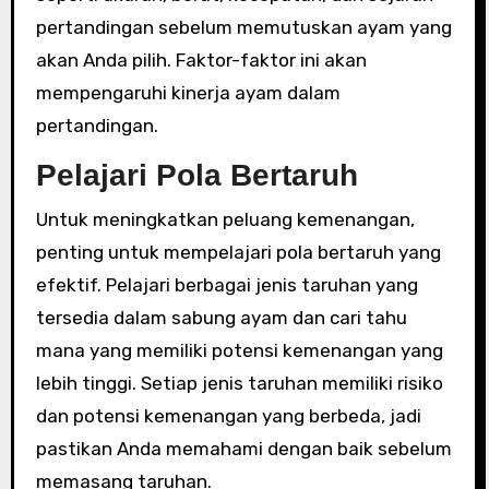
pertandingan sebelum memutuskan ayam yang
akan Anda pilih. Faktor-faktor ini akan
mempengaruhi kinerja ayam dalam
pertandingan.
Pelajari Pola Bertaruh
Untuk meningkatkan peluang kemenangan,
penting untuk mempelajari pola bertaruh yang
efektif. Pelajari berbagai jenis taruhan yang
tersedia dalam sabung ayam dan cari tahu
mana yang memiliki potensi kemenangan yang
lebih tinggi. Setiap jenis taruhan memiliki risiko
dan potensi kemenangan yang berbeda, jadi
pastikan Anda memahami dengan baik sebelum
memasang taruhan.