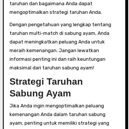
taruhan dan bagaimana Anda dapat
mengoptimalkan strategi taruhan Anda.
Dengan pengetahuan yang lengkap tentang
taruhan multi-match di sabung ayam, Anda
dapat meningkatkan peluang Anda untuk
meraih kemenangan. Jangan lewatkan
informasi penting ini dan raih keuntungan
maksimal dari taruhan sabung ayam!
Strategi Taruhan
Sabung Ayam
Jika Anda ingin mengoptimalkan peluang
kemenangan Anda dalam taruhan sabung
ayam, penting untuk memiliki strategi yang