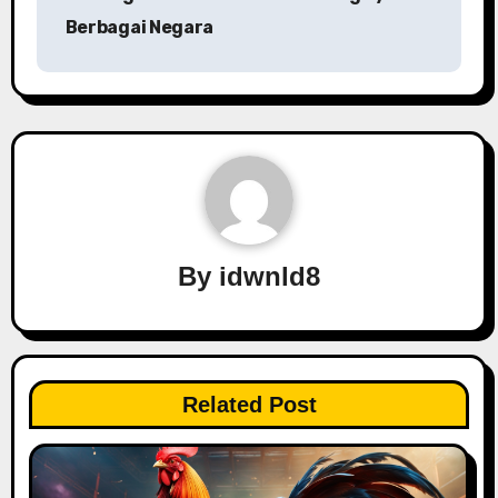
Berbagai Negara
t
n
a
v
i
g
By
idwnld8
a
t
i
Related Post
o
n