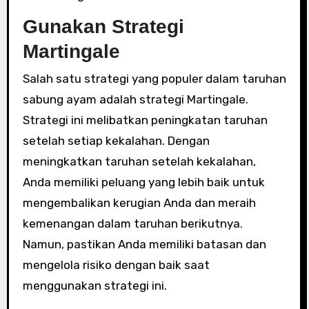
Gunakan Strategi
Martingale
Salah satu strategi yang populer dalam taruhan
sabung ayam adalah strategi Martingale.
Strategi ini melibatkan peningkatan taruhan
setelah setiap kekalahan. Dengan
meningkatkan taruhan setelah kekalahan,
Anda memiliki peluang yang lebih baik untuk
mengembalikan kerugian Anda dan meraih
kemenangan dalam taruhan berikutnya.
Namun, pastikan Anda memiliki batasan dan
mengelola risiko dengan baik saat
menggunakan strategi ini.