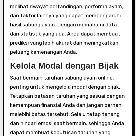
melihat riwayat pertandingan, performa ayam,
dan faktor lainnya yang dapat mempengaruhi
hasil sabung ayam. Dengan memahami data
dan statistik yang ada, Anda dapat membuat
prediksi yang lebih akurat dan meningkatkan
peluang kemenangan Anda.
Kelola Modal dengan Bijak
Saat bermain taruhan sabung ayam online,
penting untuk mengelola modal dengan bijak.
Tetapkan batasan taruhan yang sesuai dengan
kemampuan finansial Anda dan jangan pernah
melebihi batas tersebut. Selalu tetap tenang
dan hindari emosi saat bermain, sehingga Anda
dapat membuat keputusan taruhan yang